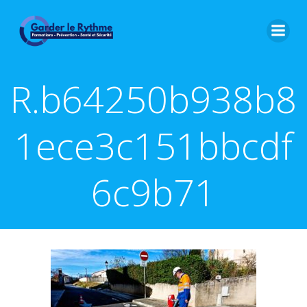
R.b64250b938b8
1ece3c151bbcdf
6c9b71