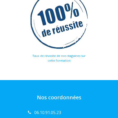
Taux de réussite de nos stagiaires sur
cette formation
Nos coordonnées
06.10.91.05.23