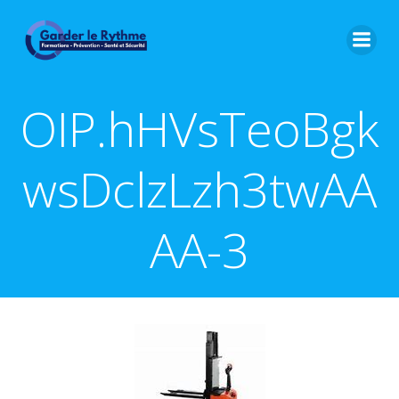
OIP.hHVsTeoBgk
wsDclzLzh3twAA
AA-3