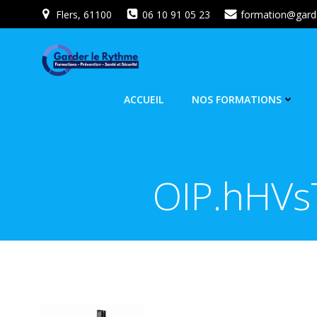
Flers, 61100
06 10 91 05 23
formation@garde
ACCUEIL
NOS FORMATIONS
OIP.hHVs