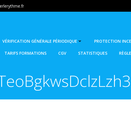
rlerythme.fr
VÉRIFICATION GÉNÉRALE PÉRIODIQUE
PROTECTION INC
TARIFS FORMATIONS
CGV
STATISTIQUES
RÈGL
TeoBgkwsDclzLzh