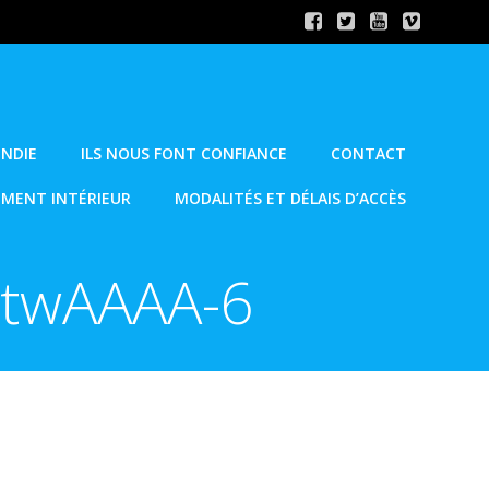
ENDIE
ILS NOUS FONT CONFIANCE
CONTACT
EMENT INTÉRIEUR
MODALITÉS ET DÉLAIS D’ACCÈS
3twAAAA-6