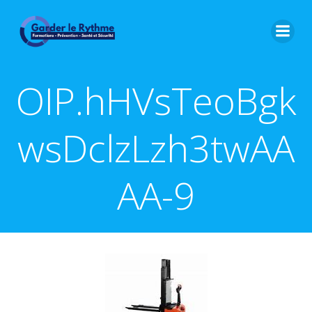
OIP.hHVsTeoBgk
wsDclzLzh3twAA
AA-9