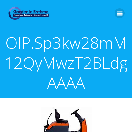
OIP.Sp3kw28mM
12QyMwzT2BLdg
AAAA