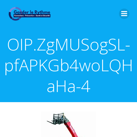
OIP.ZgMUSogSL-
pfAPKGb4woLQH
aHa-4