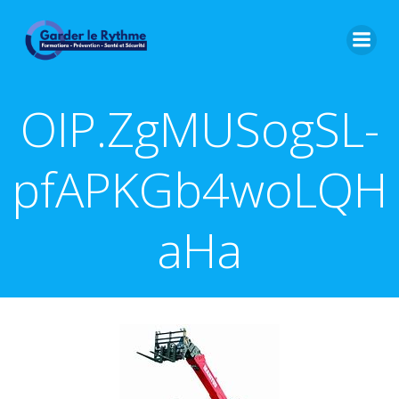
OIP.ZgMUSogSL-
pfAPKGb4woLQH
aHa