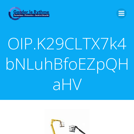
OIP.K29CLTX7k4
bNLuhBfoEZpQH
aHV