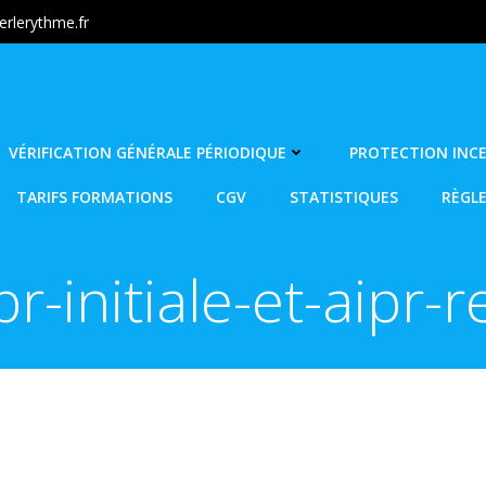
rlerythme.fr
VÉRIFICATION GÉNÉRALE PÉRIODIQUE
PROTECTION INC
TARIFS FORMATIONS
CGV
STATISTIQUES
RÈGL
pr-initiale-et-aipr-