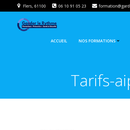
Flers, 61100
06 10 91 05 23
formation@garde
ACCUEIL
NOS FORMATIONS
Tarifs-ai